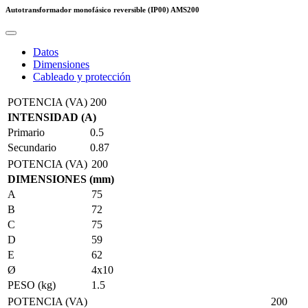
Autotransformador monofásico reversible (IP00)
AMS200
Datos
Dimensiones
Cableado y protección
POTENCIA (VA)
200
INTENSIDAD (A)
Primario
0.5
Secundario
0.87
POTENCIA (VA)
200
DIMENSIONES (mm)
A
75
B
72
C
75
D
59
E
62
Ø
4x10
PESO (kg)
1.5
POTENCIA (VA)
200