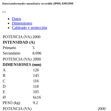
Autotransformador monofásico reversible (IP00)
AMS2000
Datos
Dimensiones
Cableado y protección
POTENCIA (VA)
2000
INTENSIDAD (A)
Primario
5
Secundario
8.696
POTENCIA (VA)
2000
DIMENSIONES (mm)
A
126
B
145
C
116
D
118
E
105
Ø
6x16
PESO (kg)
9.2
POTENCIA (VA)
2000