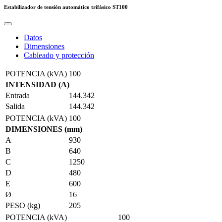
Estabilizador de tensión automático trifásico
ST100
Datos
Dimensiones
Cableado y protección
POTENCIA (kVA)
100
INTENSIDAD (A)
Entrada
144.342
Salida
144.342
POTENCIA (kVA)
100
DIMENSIONES (mm)
A
930
B
640
C
1250
D
480
E
600
Ø
16
PESO (kg)
205
POTENCIA (kVA)
100