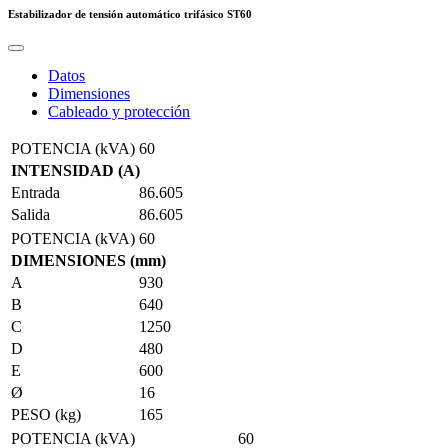
Estabilizador de tensión automático trifásico
ST60
Datos
Dimensiones
Cableado y protección
POTENCIA (kVA)
60
INTENSIDAD (A)
Entrada
86.605
Salida
86.605
POTENCIA (kVA)
60
DIMENSIONES (mm)
A
930
B
640
C
1250
D
480
E
600
Ø
16
PESO (kg)
165
POTENCIA (kVA)
60