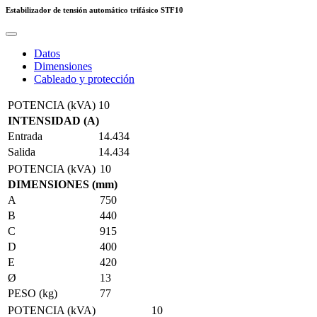
Estabilizador de tensión automático trifásico
STF10
Datos
Dimensiones
Cableado y protección
POTENCIA (kVA)
10
INTENSIDAD (A)
Entrada
14.434
Salida
14.434
POTENCIA (kVA)
10
DIMENSIONES (mm)
A
750
B
440
C
915
D
400
E
420
Ø
13
PESO (kg)
77
POTENCIA (kVA)
10