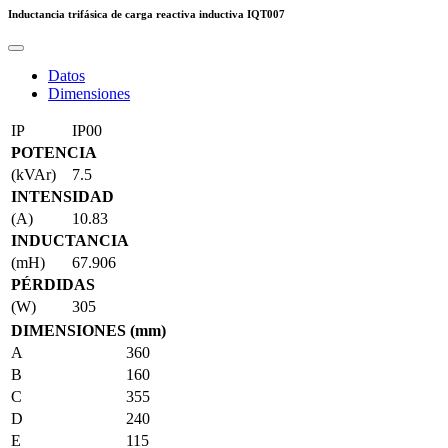
Inductancia trifásica de carga reactiva inductiva
IQT007
Datos
Dimensiones
IP
IP00
POTENCIA
(kVAr)
7.5
INTENSIDAD
(A)
10.83
INDUCTANCIA
(mH)
67.906
PÉRDIDAS
(W)
305
DIMENSIONES (mm)
A
360
B
160
C
355
D
240
E
115