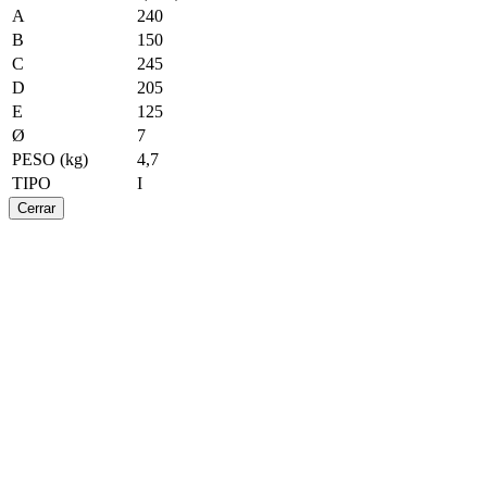
A
240
B
150
C
245
D
205
E
125
Ø
7
PESO (kg)
4,7
TIPO
I
Cerrar