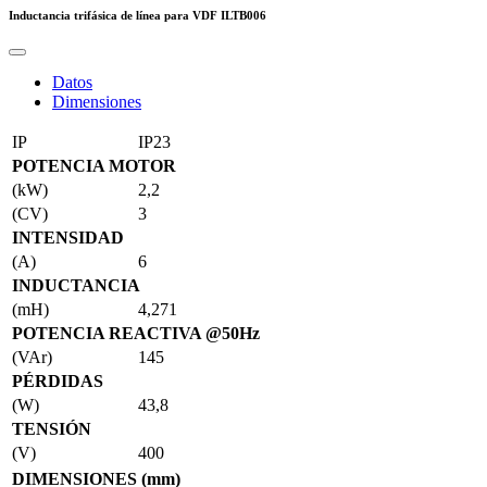
Inductancia trifásica de línea para VDF
ILTB006
Datos
Dimensiones
IP
IP23
POTENCIA MOTOR
(kW)
2,2
(CV)
3
INTENSIDAD
(A)
6
INDUCTANCIA
(mH)
4,271
POTENCIA REACTIVA @50Hz
(VAr)
145
PÉRDIDAS
(W)
43,8
TENSIÓN
(V)
400
DIMENSIONES (mm)