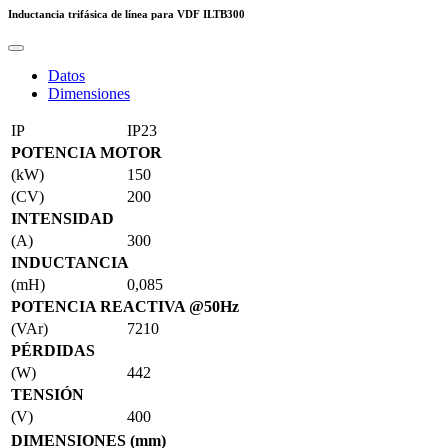
Inductancia trifásica de línea para VDF
ILTB300
Datos
Dimensiones
IP
IP23
POTENCIA MOTOR
(kW)
150
(CV)
200
INTENSIDAD
(A)
300
INDUCTANCIA
(mH)
0,085
POTENCIA REACTIVA @50Hz
(VAr)
7210
PÉRDIDAS
(W)
442
TENSIÓN
(V)
400
DIMENSIONES (mm)