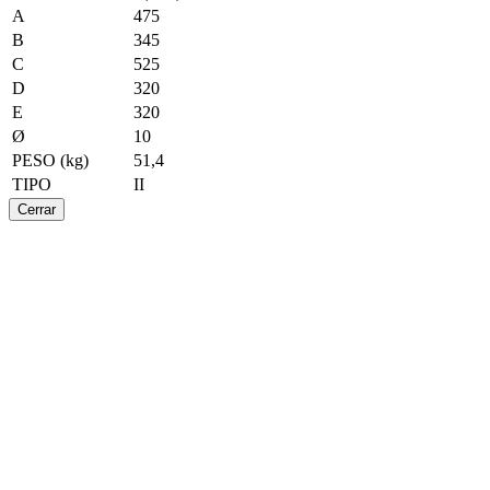
A
475
B
345
C
525
D
320
E
320
Ø
10
PESO (kg)
51,4
TIPO
II
Cerrar