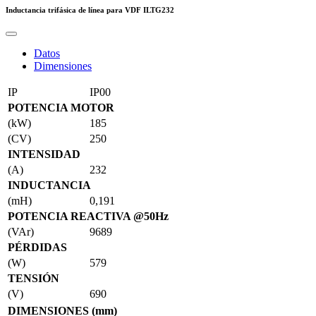
Inductancia trifásica de línea para VDF
ILTG232
Datos
Dimensiones
IP
IP00
POTENCIA MOTOR
(kW)
185
(CV)
250
INTENSIDAD
(A)
232
INDUCTANCIA
(mH)
0,191
POTENCIA REACTIVA @50Hz
(VAr)
9689
PÉRDIDAS
(W)
579
TENSIÓN
(V)
690
DIMENSIONES (mm)