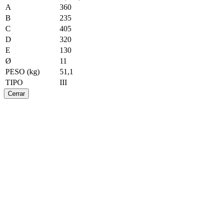
A
360
B
235
C
405
D
320
E
130
Ø
11
PESO (kg)
51,1
TIPO
III
Cerrar