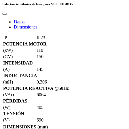
Inductancia trifásica de línea para VDF
ILTGB145
Datos
Dimensiones
IP
IP23
POTENCIA MOTOR
(kW)
110
(CV)
150
INTENSIDAD
(A)
145
INDUCTANCIA
(mH)
0,306
POTENCIA REACTIVA @50Hz
(VAr)
6064
PÉRDIDAS
(W)
405
TENSIÓN
(V)
690
DIMENSIONES (mm)