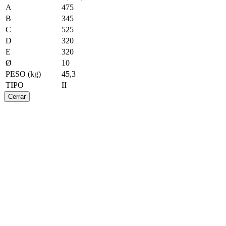
A
475
B
345
C
525
D
320
E
320
Ø
10
PESO (kg)
45,3
TIPO
II
Cerrar