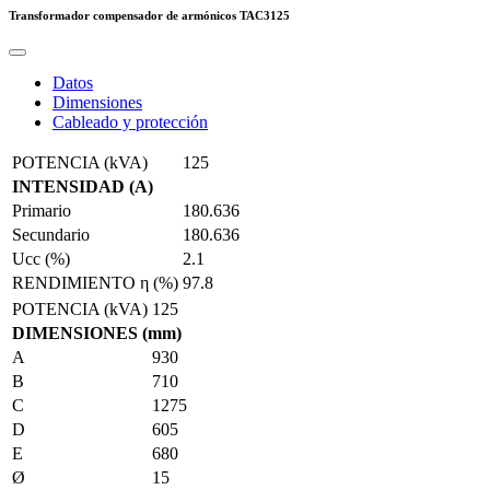
Transformador compensador de armónicos
TAC3125
Datos
Dimensiones
Cableado y protección
POTENCIA (kVA)
125
INTENSIDAD (A)
Primario
180.636
Secundario
180.636
Ucc (%)
2.1
RENDIMIENTO η (%)
97.8
POTENCIA (kVA)
125
DIMENSIONES (mm)
A
930
B
710
C
1275
D
605
E
680
Ø
15