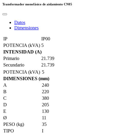
Transformador monofásico de aislamiento
CN05
Datos
Dimensiones
IP
IP00
POTENCIA (kVA)
5
INTENSIDAD (A)
Primario
21.739
Secundario
21.739
POTENCIA (kVA)
5
DIMENSIONES (mm)
A
240
B
220
C
380
D
205
E
130
Ø
11
PESO (kg)
35
TIPO
I