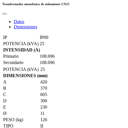
Transformador monofásico de aislamiento
CN25
Datos
Dimensiones
IP
IP00
POTENCIA (kVA)
25
INTENSIDAD (A)
Primario
108.696
Secundario
108.696
POTENCIA (kVA)
25
DIMENSIONES (mm)
A
420
B
370
C
605
D
300
E
230
Ø
11
PESO (kg)
126
TIPO
II