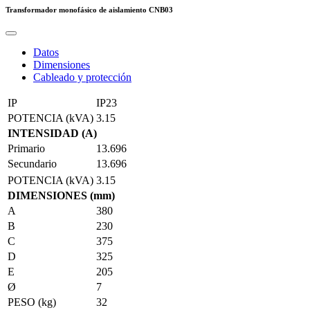
Transformador monofásico de aislamiento
CNB03
Datos
Dimensiones
Cableado y protección
IP
IP23
POTENCIA (kVA)
3.15
INTENSIDAD (A)
Primario
13.696
Secundario
13.696
POTENCIA (kVA)
3.15
DIMENSIONES (mm)
A
380
B
230
C
375
D
325
E
205
Ø
7
PESO (kg)
32