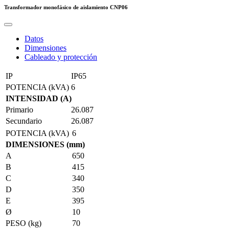
Transformador monofásico de aislamiento
CNP06
Datos
Dimensiones
Cableado y protección
IP
IP65
POTENCIA (kVA)
6
INTENSIDAD (A)
Primario
26.087
Secundario
26.087
POTENCIA (kVA)
6
DIMENSIONES (mm)
A
650
B
415
C
340
D
350
E
395
Ø
10
PESO (kg)
70