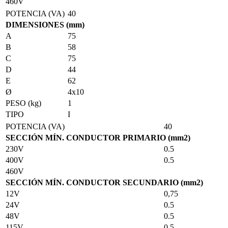
460V
POTENCIA (VA)
40
DIMENSIONES (mm)
A
75
B
58
C
75
D
44
E
62
Ø
4x10
PESO (kg)
1
TIPO
I
POTENCIA (VA)
40
SECCIÓN MÍN. CONDUCTOR PRIMARIO (mm2)
230V
0.5
400V
0.5
460V
SECCIÓN MÍN. CONDUCTOR SECUNDARIO (mm2)
12V
0,75
24V
0.5
48V
0.5
115V
0.5