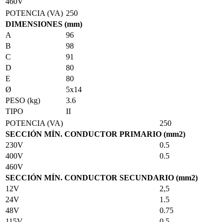
460V
POTENCIA (VA)
250
DIMENSIONES (mm)
A
96
B
98
C
91
D
80
E
80
Ø
5x14
PESO (kg)
3.6
TIPO
II
POTENCIA (VA)
250
SECCIÓN MÍN. CONDUCTOR PRIMARIO (mm2)
230V
0.5
400V
0.5
460V
SECCIÓN MÍN. CONDUCTOR SECUNDARIO (mm2)
12V
2,5
24V
1.5
48V
0.75
115V
0.5