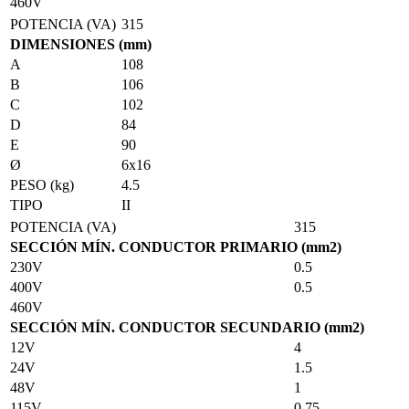
460V
POTENCIA (VA)
315
DIMENSIONES (mm)
A
108
B
106
C
102
D
84
E
90
Ø
6x16
PESO (kg)
4.5
TIPO
II
POTENCIA (VA)
315
SECCIÓN MÍN. CONDUCTOR PRIMARIO (mm2)
230V
0.5
400V
0.5
460V
SECCIÓN MÍN. CONDUCTOR SECUNDARIO (mm2)
12V
4
24V
1.5
48V
1
115V
0.75