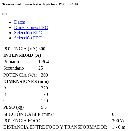
Transformador monofásico de piscina (IP65)
EPC300
Datos
Dimensiones EPC
Selección EPC
Selección EPC
POTENCIA (VA)
300
INTENSIDAD (A)
Primario
1.304
Secundario
25
POTENCIA (VA)
300
DIMENSIONES (mm)
A
220
B
170
C
120
PESO (kg)
5.5
SECCIÓN CABLE (mm2)
6
POTENCIA FOCO
300 W
DISTANCIA ENTRE FOCO Y TRANSFORMADOR
1 - 6 m