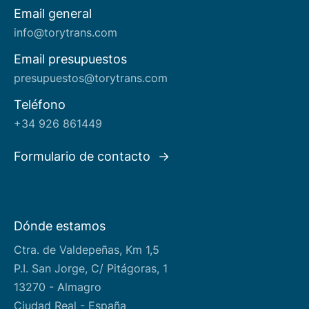
Email general
Acerca de nosotros
info@torytrans.com
Email presupuestos
presupuestos@torytrans.com
Teléfono
+34 926 861449
Formulario de contacto
Dónde estamos
Ctra. de Valdepeñas, Km 1,5
P.I. San Jorge, C/ Pitágoras, 1
13270 - Almagro
Ciudad Real - España