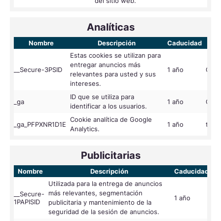
del sitio web.
Analíticas
Nombre
Descripción
Caducidad
Pr
Estas cookies se utilizan para
entregar anuncios más
__Secure-3PSID
1 año
Goog
relevantes para usted y sus
intereses.
ID que se utiliza para
_ga
1 año
Goog
identificar a los usuarios.
Cookie analítica de Google
_ga_PFPXNR1D1E
1 año
tory
Analytics.
Publicitarias
Nombre
Descripción
Caducidad
P
Utilizada para la entrega de anuncios
más relevantes, segmentación
__Secure-
1 año
go
1PAPISID
publicitaria y mantenimiento de la
seguridad de la sesión de anuncios.