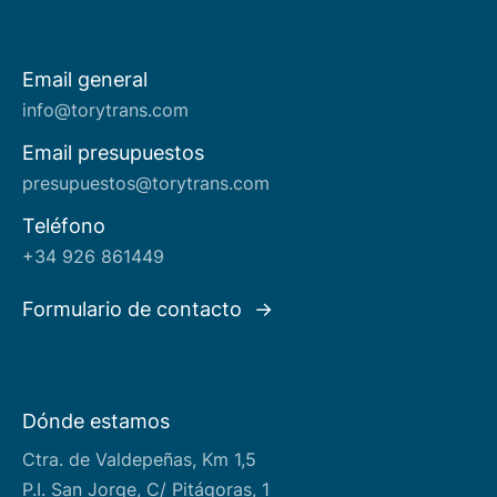
Email general
Acerca de nosotros
info@torytrans.com
Email presupuestos
presupuestos@torytrans.com
Teléfono
+34 926 861449
Formulario de contacto
Dónde estamos
Ctra. de Valdepeñas, Km 1,5
P.I. San Jorge, C/ Pitágoras, 1