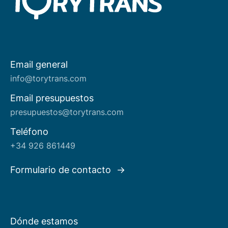
Email general
Acerca de nosotros
info@torytrans.com
Email presupuestos
presupuestos@torytrans.com
Teléfono
+34 926 861449
Formulario de contacto
Dónde estamos