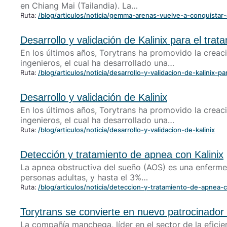
en Chiang Mai (Tailandia). La…
Ruta:
/blog/articulos/noticia/gemma-arenas-vuelve-a-conquistar
Desarrollo y validación de Kalinix para el tra
En los últimos años, Torytrans ha promovido la creac
ingenieros, el cual ha desarrollado una…
Ruta:
/blog/articulos/noticia/desarrollo-y-validacion-de-kalinix-p
Desarrollo y validación de Kalinix
En los últimos años, Torytrans ha promovido la creac
ingenieros, el cual ha desarrollado una…
Ruta:
/blog/articulos/noticia/desarrollo-y-validacion-de-kalinix
Detección y tratamiento de apnea con Kalinix
La apnea obstructiva del sueño (AOS) es una enfermed
personas adultas, y hasta el 3%…
Ruta:
/blog/articulos/noticia/deteccion-y-tratamiento-de-apnea-c
Torytrans se convierte en nuevo patrocinador of
La compañía manchega, líder en el sector de la eficien