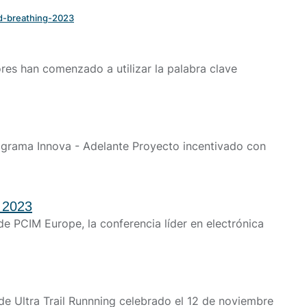
rgía estable y eficiente.
nd-breathing-2023
Leer más
UCIONES PARA
ctor ferroviario
res han comenzado a utilizar la palabra clave
stras soluciones ferroviarias están diseñadas para garantizar
rendimiento óptimo.
Leer más
ctar con ingeniería
Descargar los catálogos
ograma Innova - Adelante Proyecto incentivado con
|
 2023
 de PCIM Europe, la conferencia líder en electrónica
 Ultra Trail Runnning celebrado el 12 de noviembre