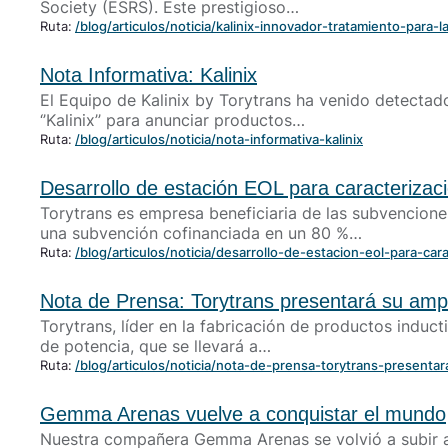
Society (ESRS). Este prestigioso…
Soluciones VDF lado motor
Ruta:
/blog/articulos/noticia/kalinix-innovador-tratamiento-par
Inductancias de compensación
Nota Informativa: Kalinix
El Equipo de Kalinix by Torytrans ha venido detectad
‘’Kalinix’’ para anunciar productos…
Ruta:
/blog/articulos/noticia/nota-informativa-kalinix
Desarrollo de estación EOL para caracterizació
Torytrans es empresa beneficiaria de las subvencion
una subvención cofinanciada en un 80 %…
Ruta:
/blog/articulos/noticia/desarrollo-de-estacion-eol-para-car
Nota de Prensa: Torytrans presentará su am
Torytrans, líder en la fabricación de productos induct
de potencia, que se llevará a…
Ruta:
/blog/articulos/noticia/nota-de-prensa-torytrans-presen
Gemma Arenas vuelve a conquistar el mundo
Nuestra compañera Gemma Arenas se volvió a subir al