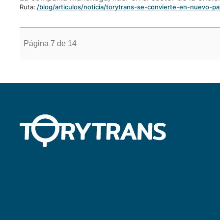
Ruta:
/blog/articulos/noticia/torytrans-se-convierte-en-nuevo-pat
Página 7 de 14