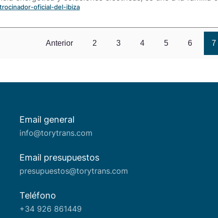
rocinador-oficial-del-ibiza
Anterior
2
3
4
5
6
7
Email general
Acerca de nosotros
info@torytrans.com
Email presupuestos
presupuestos@torytrans.com
Teléfono
+34 926 861449