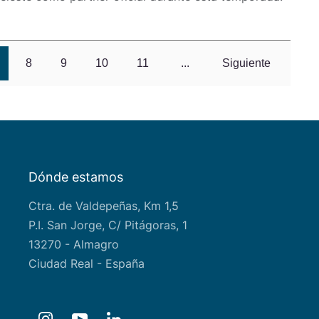
8
9
10
11
...
Siguiente
Dónde estamos
Ctra. de Valdepeñas, Km 1,5
P.I. San Jorge, C/ Pitágoras, 1
13270 - Almagro
Ciudad Real - España