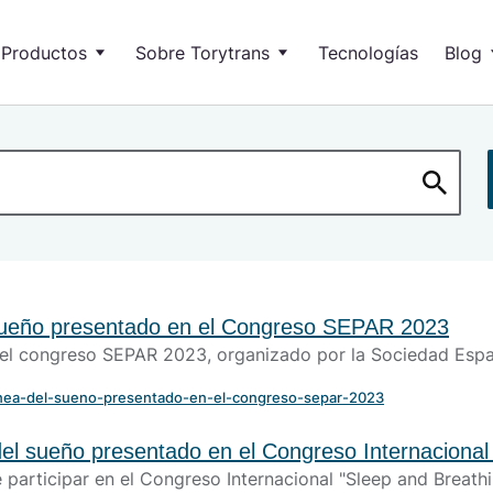
Productos
Sobre Torytrans
Tecnologías
Blog
vables
I+D+i
Artícu
Soluciones de 
Autotransformadores
trica
Calidad y medio ambiente
Blog 
Torytrans tiene soluci
bio de tensión
SOL
Ge
eración de neutro
Nue
par
léctricas
iltros
SOL
l sueño presentado en el Congreso SEPAR 2023
In
ciones VDF lado red
en el congreso SEPAR 2023, organizado por la Sociedad Esp
Lid
uciones VDF lado motor
ges
a-apnea-del-sueno-presentado-en-el-congreso-separ-2023
Estabilizadores
 del sueño presentado en el Congreso Internaciona
SOL
Ca
 de participar en el Congreso Internacional "Sleep and Bre
Con
bilizadores