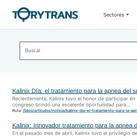
Ir a contenido principal
Sectores
Energías reno
Transformadores
Movilidad eléc
Buscar
Mando, seguridad y separación de circuitos
Cam
Industrial
Aislamiento
Gen
Uso médico
Instalaciones e
Cambio de fases
F
Medida de tensión
Ferroviario
Kalinix Día: el tratamiento para la apnea de
Iluminación
Solu
Recientemente, Kalinix tuvo el honor de participar 
Canceladores de armónicos
Sol
Médico
congreso brindó una excelente oportunidad para…
Ruta:
/blog/articulos/noticia/kalinix-dia-el-tratamiento-para-l
Inductancias
Kalinix: Innovador tratamiento para la apnea
En el pasado mes de abril, Kalinix tuvo el privilegio
Soluciones VDF lado red
Esta