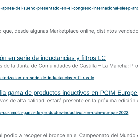
ene
a-la-apnea-del-sueno-presentado-en-el-congreso-internacional-sleep-a
SOL
Se
o que, desde algunas Marketplace online, distintos vendedo
Nue
un 
n en serie de inductancias y filtros LC
Conta
es de la Junta de Comunidades de Castilla – La Mancha: Pr
acterizacion-en-serie-de-inductancias-y-filtros-lc
plia gama de productos inductivos en PCIM Europe
ivos de alta calidad, estará presente en la próxima edición
tara-su-amplia-gama-de-productos-inductivos-en-pcim-europe-2023
 podio a recoger el bronce en el Campeonato del Mundo de