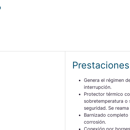
%
ene
SOL
Se
Nue
un 
Conta
Prestaciones
Genera el régimen de
interrupción.
Protector térmico c
sobretemperatura o s
seguridad. Se reama
Barnizado completo 
corrosión.
Conexión por bornes