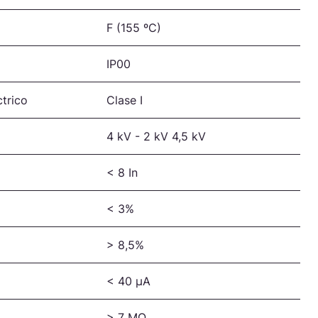
F (155 ºC)
IP00
trico
Clase I
4 kV - 2 kV 4,5 kV
< 8 In
< 3%
> 8,5%
< 40 µA
o
> 7 MΩ