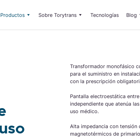
Productos
Sobre Torytrans
Tecnologías
Blog
vables
I+D+i
Artícu
Soluciones de 
ento para uso médico UCC
Autotransformadores
trica
Calidad y medio ambiente
Blog 
Torytrans tiene soluci
bio de tensión
SOL
Ge
eración de neutro
Nue
Transformador monofásico con
par
para el suministro en instal
léctricas
iltros
con la prescripción obligat
SOL
In
ciones VDF lado red
Pantalla electroestática entr
Lid
independiente que atenúa las 
e
uciones VDF lado motor
ges
uso médico.
 uso
Estabilizadores
Alta impedancia con tensión 
SOL
Ca
magnetotérmicos de primario 
Con
bilizadores