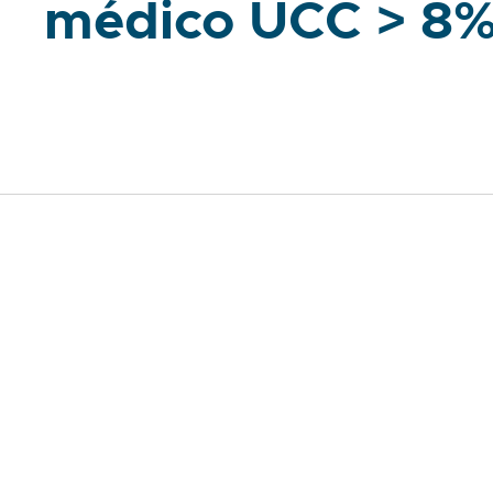
médico UCC > 8
Soluciones VDF lado motor
Inductancias de compensación