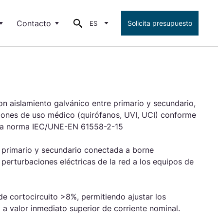
Contacto
Solicita presupuesto
ES
Buscar
los y noticias
Red comercial
Torytrans
Ficha completa Serie
Solicita
presupuest
de empleo
Exportación
ones para distintos sectores y aplicaciones
o
CM8
UCIONES PARA
stión de la energía
Empleo
stros componentes inductivos son soluciones innovadoras
 aislamiento galvánico entre primario y secundario,
a la eficiencia energética.
aciones de uso médico (quirófanos, UVI, UCI) conforme
Leer más
oria norma IEC/UNE-EN 61558-2-15
UCIONES PARA
dustria e instalaciones
e primario y secundario conectada a borne
eramos soluciones avanzadas para el control, seguridad y
perturbaciones eléctricas de la red a los equipos de
tión eficiente de la energía en industrias.
Leer más
de cortocircuito >8%, permitiendo ajustar los
UCIONES PARA
lidad de la energía
a valor inmediato superior de corriente nominal.
fía en nuestras soluciones para asegurar una entrega de