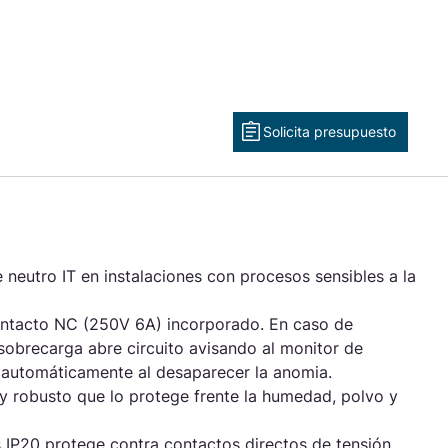
rgía estable y eficiente.
Leer más
UCIONES PARA
ctor ferroviario
stras soluciones ferroviarias están diseñadas para garantizar
rendimiento óptimo.
Solicita presupuesto
Leer más
ctar con ingeniería
Descargar los catálogos
|
 neutro IT en instalaciones con procesos sensibles a la
ontacto NC (250V 6A) incorporado. En caso de
obrecarga abre circuito avisando al monitor de
 automáticamente al desaparecer la anomia.
y robusto que lo protege frente la humedad, polvo y
 IP20 protege contra contactos directos de tensión