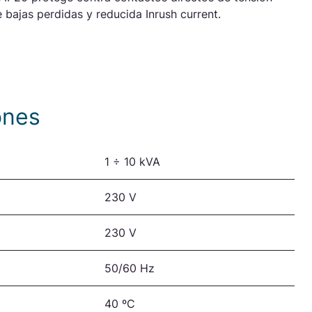
bajas perdidas y reducida Inrush current.
ones
1 ÷ 10 kVA
230 V
230 V
50/60 Hz
40 ºC