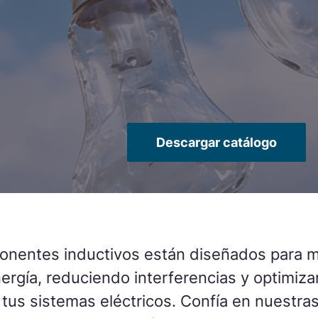
ene
SOL
Se
Nue
un 
Descargar catálogo
Conta
nentes inductivos están diseñados para me
nergía, reduciendo interferencias y optimiza
tus sistemas eléctricos. Confía en nuestra