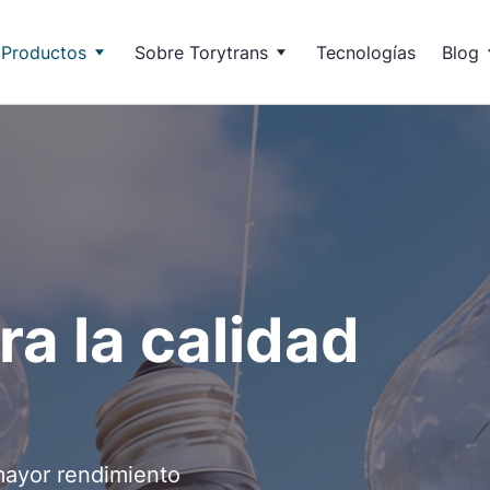
Productos
Sobre Torytrans
Tecnologías
Blog
vables
I+D+i
Artícu
Soluciones de 
Autotransformadores
trica
Calidad y medio ambiente
Blog 
Torytrans tiene soluci
bio de tensión
SOL
Ge
eración de neutro
Nue
par
léctricas
iltros
a la calidad
SOL
In
ciones VDF lado red
Lid
uciones VDF lado motor
ges
Estabilizadores
SOL
Ca
mayor rendimiento
Con
bilizadores