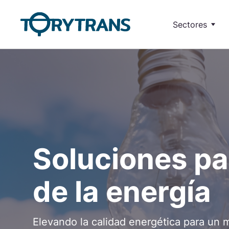
Ir a contenido principal
Sectores
Energías reno
Transformadores
Movilidad eléc
Mando, seguridad y separación de circuitos
Cam
Industrial
Aislamiento
Gen
Uso médico
Instalaciones e
Cambio de fases
F
Medida de tensión
Ferroviario
Soluciones par
Iluminación
Solu
Canceladores de armónicos
Sol
Médico
de la energía
Inductancias
Elevando la calidad energética para un 
Soluciones VDF lado red
Esta