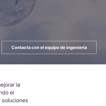
rgía estable y eficiente.
Leer más
UCIONES PARA
ctor ferroviario
stras soluciones ferroviarias están diseñadas para garantizar
rendimiento óptimo.
Leer más
Contacta con el equipo de ingeniería
ctar con ingeniería
Descargar los catálogos
|
jorar la
ndo el
s soluciones