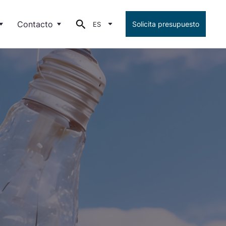
Contacto
Solicita presupuesto
ES
Buscar
los y noticias
Red comercial
Torytrans
de empleo
Exportación
ones para distintos sectores y aplicaciones
UCIONES PARA
stión de la energía
Empleo
stros componentes inductivos son soluciones innovadoras
a la eficiencia energética.
Leer más
UCIONES PARA
dustria e instalaciones
eramos soluciones avanzadas para el control, seguridad y
tión eficiente de la energía en industrias.
Leer más
UCIONES PARA
lidad de la energía
fía en nuestras soluciones para asegurar una entrega de