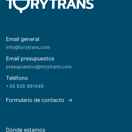
Email general
Acerca de nosotros
info@torytrans.com
Email presupuestos
presupuestos@torytrans.com
Teléfono
+34 926 861449
Formulario de contacto
Dónde estamos