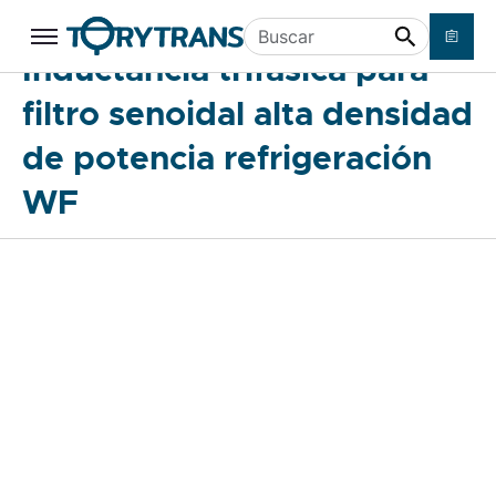
Inductancia trifásica para filtro
Ir a contenido principal
Buscar
Inductancia trifásica para
senoidal alta densidad de potencia
refrigeración WF
filtro senoidal alta densidad
de potencia refrigeración
WF