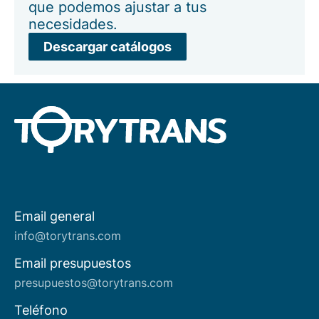
que podemos ajustar a tus
necesidades.
Descargar catálogos
Email general
Acerca de nosotros
info@torytrans.com
Email presupuestos
presupuestos@torytrans.com
Teléfono