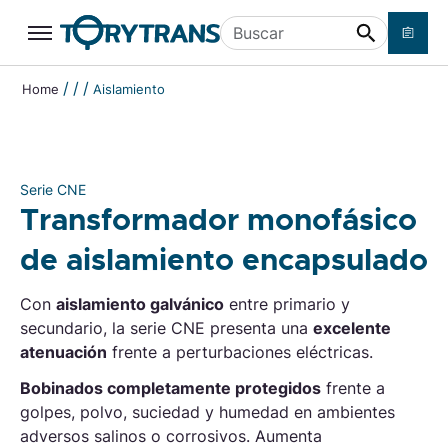
Ir a contenido principal
Buscar
Serie
CNE
Transformador monofásico de
aislamiento encapsulado
/
/
/
Home
Aislamiento
Solicita
Ficha completa Serie CNE
presupuesto
Serie
CNE
Transformador monofásico
de aislamiento encapsulado
Con
aislamiento galvánico
entre primario y
secundario, la serie CNE presenta una
excelente
atenuación
frente a perturbaciones eléctricas.
Bobinados completamente protegidos
frente a
golpes, polvo, suciedad y humedad en ambientes
adversos salinos o corrosivos. Aumenta